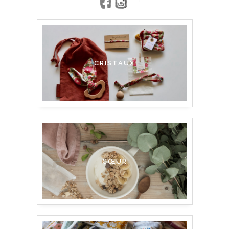
'
CRISTAUX
CŒUR