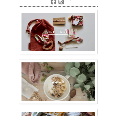
'
CRISTAUX
CŒUR