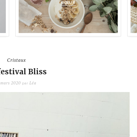
CŒUR
Cristaux
festival Bliss
 mars 2020
Léa
par