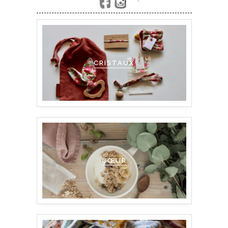
'
CRISTAUX
CŒUR