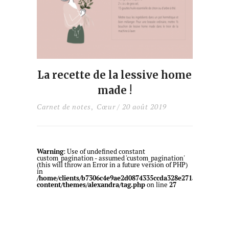
La recette de la lessive home
made !
Carnet de notes
Cœur
/ 20 août 2019
,
Warning
: Use of undefined constant
custom_pagination - assumed 'custom_pagination'
(this will throw an Error in a future version of PHP)
in
/home/clients/b7306c4e9ae2d0874335ccda328e271a/web/blog
content/themes/alexandra/tag.php
on line
27