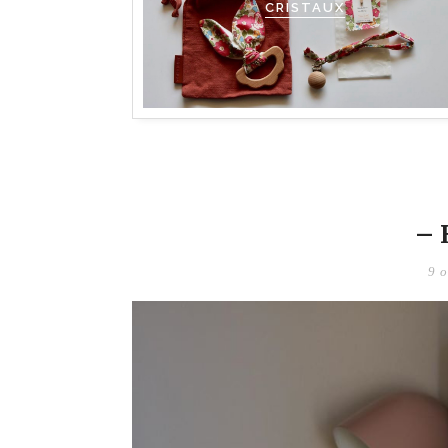
CRISTAUX
– 
9 