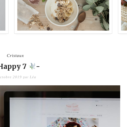
CŒUR
Cristaux
Happy 7
-
octobre 2019
Léa
par