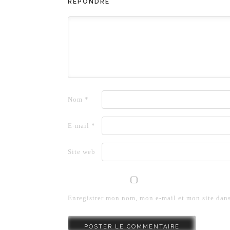
RÉPONDRE
Nom
*
E-mail
*
Site web
Enregistrer mon nom, mon e-mail et mon site dan