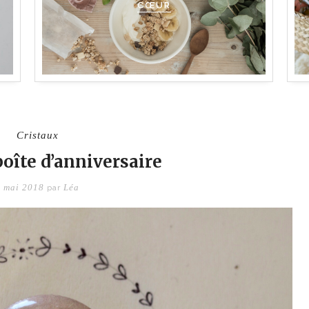
CŒUR
Cristaux
boîte d’anniversaire
4 mai 2018
Léa
par